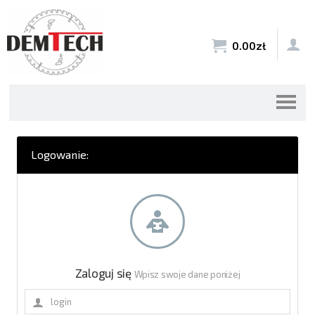


0.00
zł
Logowanie:
Zaloguj się
Wpisz swoje dane poniżej