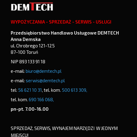
WYPOŻYCZANIA - SPRZEDAŻ - SERWIS - USŁUGI
Przedsiębiorstwo Handlowo Usługowe DEMTECH
Anna Demska
ul. Chrobrego 121-125
87-100 Toruń
NIP 893 133 91 18
e-mail:
biuro@demtech.pl
e-mail:
serwis@demtech.pl
tel:
56 621 10 31
, tel. kom.
500 613 309,
tel. kom.
690 166 068,
pn-pt. 7.00-16.00
SPRZEDAŻ, SERWIS, WYNAJEM NARZĘDZI W JEDNYM
MIEJSCU!