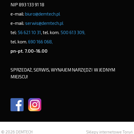
NIP 893 133 91 18
e-mail:
biuro@demtech.pl
e-mail:
serwis@demtech.pl
tel:
56 621 10 31
, tel. kom.
500 613 309,
tel. kom.
690 166 068,
pn-pt. 7.00-16.00
SPRZEDAŻ, SERWIS, WYNAJEM NARZĘDZI W JEDNYM
MIEJSCU!
© 2026 DEMTECH
Sklepy internetowe Toruń