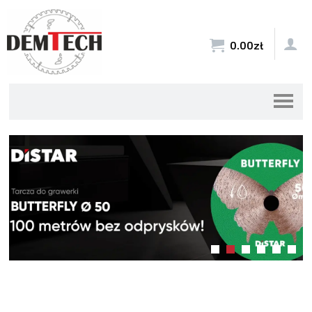


0.00
zł
WYPRZEDAŻ