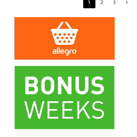
›
1
2
3