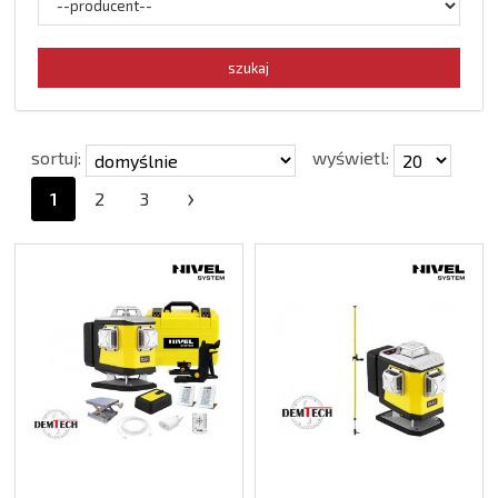
sortuj:
wyświetl:
›
1
2
3