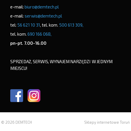
e-mail:
biuro@demtech.pl
e-mail:
serwis@demtech.pl
tel:
56 621 10 31
, tel. kom.
500 613 309,
tel. kom.
690 166 068,
pn-pt. 7.00-16.00
SPRZEDAŻ, SERWIS, WYNAJEM NARZĘDZI W JEDNYM
MIEJSCU!
© 2026 DEMTECH
Sklepy internetowe Toruń