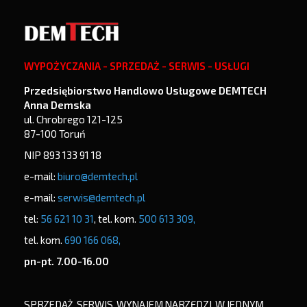
WYPOŻYCZANIA - SPRZEDAŻ - SERWIS - USŁUGI
Przedsiębiorstwo Handlowo Usługowe DEMTECH
Anna Demska
ul. Chrobrego 121-125
87-100 Toruń
NIP 893 133 91 18
e-mail:
biuro@demtech.pl
e-mail:
serwis@demtech.pl
tel:
56 621 10 31
, tel. kom.
500 613 309,
tel. kom.
690 166 068,
pn-pt. 7.00-16.00
SPRZEDAŻ, SERWIS, WYNAJEM NARZĘDZI W JEDNYM