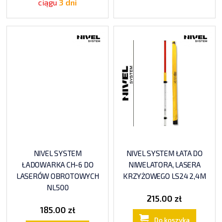
ciągu
3 dni
NIVEL SYSTEM
NIVEL SYSTEM ŁATA DO
ŁADOWARKA CH-6 DO
NIWELATORA, LASERA
LASERÓW OBROTOWYCH
KRZYŻOWEGO LS24 2,4M
NL500
215.00 zł
185.00 zł
Do koszyka