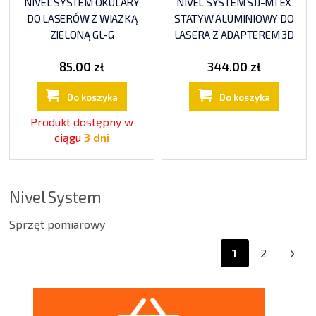
NIVEL SYSTEM OKULARY
NIVEL SYSTEM SJJ-M1 EX
DO LASERÓW Z WIAZKĄ
STATYW ALUMINIOWY DO
ZIELONĄ GL-G
LASERA Z ADAPTEREM 3D
85.00 zł
344.00 zł
Do koszyka
Do koszyka
Produkt dostępny w
ciągu
3 dni
Nivel System
Sprzęt pomiarowy
›
1
2