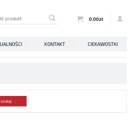


0.00
zł
UALNOŚCI
KONTAKT
CIEKAWOSTKI