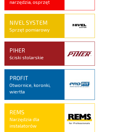
narzędzia, osprzęt
NIVEL SYSTEM
Sprzęt pomiarowy
PIHER
ściski stolarskie
PROFIT
Otwornice, koronki,
wiertła
REMS
Narzędzia dla
instalatorów