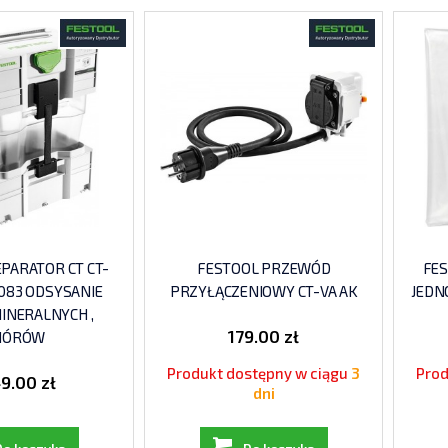
PARATOR CT CT-
FESTOOL PRZEWÓD
FE
083 ODSYSANIE
PRZYŁĄCZENIOWY CT-VA AK
JEDN
INERALNYCH ,
179.00 zł
IÓRÓW
Produkt dostępny w ciągu
3
Prod
9.00 zł
dni