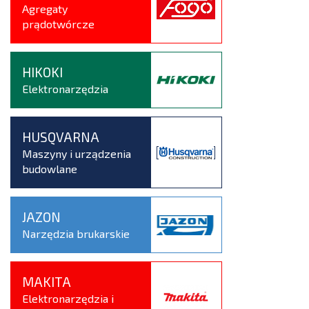
Agregaty
prądotwórcze
HIKOKI
Elektronarzędzia
HUSQVARNA
Maszyny i urządzenia
budowlane
JAZON
Narzędzia brukarskie
MAKITA
Elektronarzędzia i