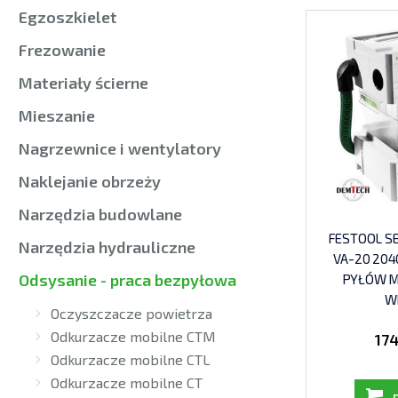
Egzoszkielet
Frezowanie
Materiały ścierne
Mieszanie
Nagrzewnice i wentylatory
Naklejanie obrzeży
Narzędzia budowlane
FESTOOL SE
Narzędzia hydrauliczne
VA-20 204
Odsysanie - praca bezpyłowa
PYŁÓW M
W
Oczyszczacze powietrza
Odkurzacze mobilne CTM
174
Odkurzacze mobilne CTL
Odkurzacze mobilne CT