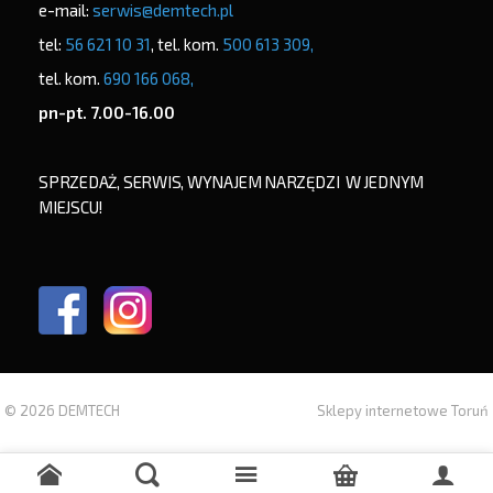
e-mail:
serwis@demtech.pl
tel:
56 621 10 31
, tel. kom.
500 613 309,
tel. kom.
690 166 068,
pn-pt. 7.00-16.00
SPRZEDAŻ, SERWIS, WYNAJEM NARZĘDZI W JEDNYM
MIEJSCU!
© 2026 DEMTECH
Sklepy internetowe Toruń
