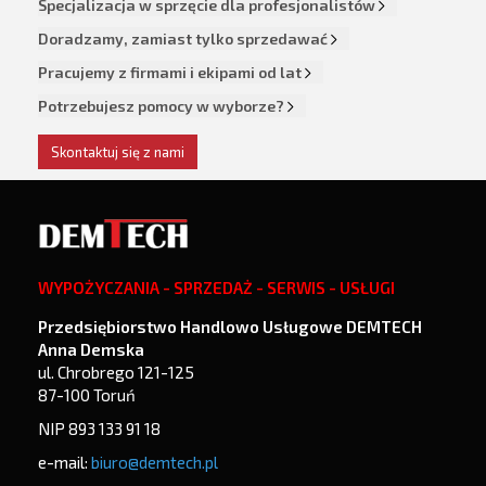
Specjalizacja w sprzęcie dla profesjonalistów
Doradzamy, zamiast tylko sprzedawać
Pracujemy z firmami i ekipami od lat
Potrzebujesz pomocy w wyborze?
Skontaktuj się z nami
WYPOŻYCZANIA - SPRZEDAŻ - SERWIS - USŁUGI
Przedsiębiorstwo Handlowo Usługowe DEMTECH
Anna Demska
ul. Chrobrego 121-125
87-100 Toruń
NIP 893 133 91 18
e-mail:
biuro@demtech.pl