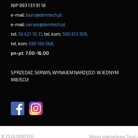
NIP 893 133 91 18
e-mail:
biuro@demtech.pl
e-mail:
serwis@demtech.pl
tel:
56 621 10 31
, tel. kom.
500 613 309,
tel. kom.
690 166 068,
pn-pt. 7.00-16.00
SPRZEDAŻ, SERWIS, WYNAJEM NARZĘDZI W JEDNYM
MIEJSCU!
© 2026 DEMTECH
Sklepy internetowe Toruń