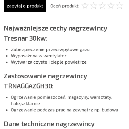
☆
★
☆
★
☆
★
☆
★
☆
★
zapytaj o produkt
Oceń produkt:
Najważniejsze cechy nagrzewincy
Tresnar 30kw:
Zabezpieczenie przeciwpyłowe gazu
Wyposażona w wentylator
Wytwarza czyste i ciepłe powietrze
Zastosowanie nagrzewincy
TRNAGGAZGH30:
Ogrzewanie pomieszczeń:
magazyny, warsztaty,
hale,szklarnie
Ogrzewanie podczas prac na zewnątrz np. budowa
Dane techniczne nagrzewincy