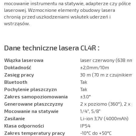
mocowanie instrumentu na statywie, adapterze czy półce
laserowej. Wzmocnione elementy obudowy lasera
chronią przed uszkodzeniami wskutek uderzeń i
wstrząsów.
Dane techniczne lasera CL4R
:
Wiązka laserowa
laser czerwony (638 nm),
Dokładność
±2,0mm/10m
Zasięg pracy
30 m (70 m z czujnikiem)
Bluetooth
Tak
Pochylenie płaszczyzn
Tak
Zakres samopoziomowania
±3.0°
Generowane płaszczyzny
2 x poziomo (360°), 2 x 
Mocowanie na statywie
1/4″, 5/8″
Zasilanie
Li-ion 3,7V (4000mAh)
Klasa odporności
IP54
Zakres temperatury pracy
-10°C do +50°C