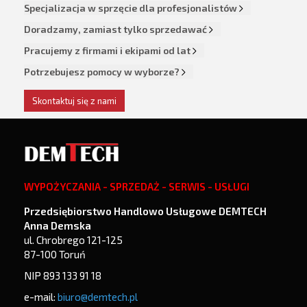
Specjalizacja w sprzęcie dla profesjonalistów
Doradzamy, zamiast tylko sprzedawać
Pracujemy z firmami i ekipami od lat
Potrzebujesz pomocy w wyborze?
Skontaktuj się z nami
WYPOŻYCZANIA - SPRZEDAŻ - SERWIS - USŁUGI
Przedsiębiorstwo Handlowo Usługowe DEMTECH
Anna Demska
ul. Chrobrego 121-125
87-100 Toruń
NIP 893 133 91 18
e-mail:
biuro@demtech.pl