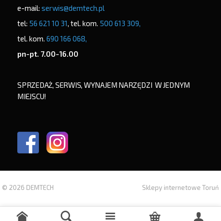
e-mail:
serwis@demtech.pl
tel:
56 621 10 31
, tel. kom.
500 613 309,
tel. kom.
690 166 068,
pn-pt. 7.00-16.00
SPRZEDAŻ, SERWIS, WYNAJEM NARZĘDZI W JEDNYM
MIEJSCU!
© 2026 DEMTECH
Sklepy internetowe Toruń
