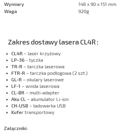
Wymiary
148 x 90 x 151 mm
Waga
920g
Zakres dostawy lasera CL4R :
CL4R
– laser krzyżowy
LP-36
- tyczka
TR-R
– tarczka laserowa
FTR-R
– tarczka podłogowa (2 szt.)
GL-R
– okulary laserowe
LF-1
– winda laserowa
CL-BR
– multi-adapter
Aku CL
– akumulator Li-ion
CH-USB
– ładowarka USB
Kufer
transportowy
Załączniki: