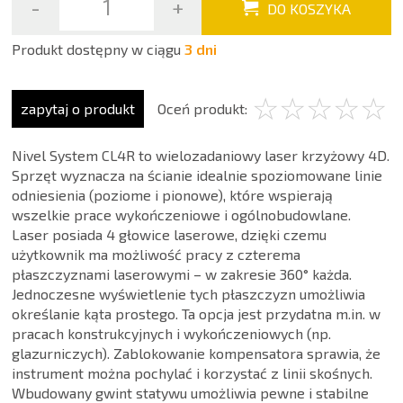
-
+
DO KOSZYKA
Produkt dostępny w ciągu
3 dni
☆
★
☆
★
☆
★
☆
★
☆
★
zapytaj o produkt
Oceń produkt:
Nivel System CL4R to wielozadaniowy laser krzyżowy 4D.
Sprzęt wyznacza na ścianie idealnie spoziomowane linie
odniesienia (poziome i pionowe), które wspierają
wszelkie prace wykończeniowe i ogólnobudowlane.
Laser posiada 4 głowice laserowe, dzięki czemu
użytkownik ma możliwość pracy z czterema
płaszczyznami laserowymi – w zakresie 360° każda.
Jednoczesne wyświetlenie tych płaszczyzn umożliwia
określanie kąta prostego. Ta opcja jest przydatna m.in. w
pracach konstrukcyjnych i wykończeniowych (np.
glazurniczych). Zablokowanie kompensatora sprawia, że
instrument można pochylać i korzystać z linii skośnych.
Wbudowany gwint statywu umożliwia pewne i stabilne