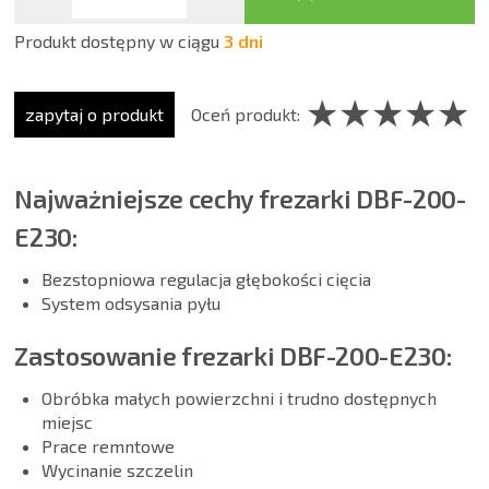
Produkt dostępny w ciągu
3 dni
☆
★
☆
★
☆
★
☆
★
☆
★
zapytaj o produkt
Oceń produkt:
Najważniejsze cechy frezarki DBF-200-
E230:
Bezstopniowa regulacja głębokości cięcia
System odsysania pyłu
Zastosowanie frezarki DBF-200-E230:
Obróbka małych powierzchni i trudno dostępnych
miejsc
Prace remntowe
Wycinanie szczelin