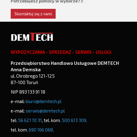
Potrzebujesz pomocy w wyborze?
Skontaktuj się z nami
WYPOŻYCZANIA - SPRZEDAŻ - SERWIS - USŁUGI
Przedsiębiorstwo Handlowo Usługowe DEMTECH
Anna Demska
ul. Chrobrego 121-125
87-100 Toruń
NIP 893 133 91 18
e-mail:
biuro@demtech.pl
e-mail:
serwis@demtech.pl
tel:
56 621 10 31
, tel. kom.
500 613 309,
tel. kom.
690 166 068,